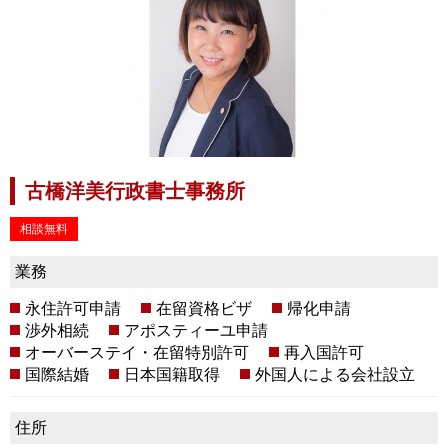
古橋洋美行政書士事務所
相談無料
業務
永住許可申請
在留資格ビザ
帰化申請
渉外相続
アポスティーユ申請
オーバーステイ・在留特別許可
再入国許可
国際結婚
日本国籍取得
外国人による会社設立
住所