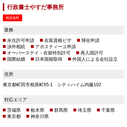
行政書士やすだ事務所
相談無料
業務
永住許可申請
在留資格ビザ
帰化申請
渉外相続
アポスティーユ申請
オーバーステイ・在留特別許可
再入国許可
国際結婚
日本国籍取得
外国人による会社設立
住所
東京都町田市相原町65-1 シティハイム内藤102
対応エリア
茨城県
栃木県
群馬県
埼玉県
千葉県
東京都
神奈川県