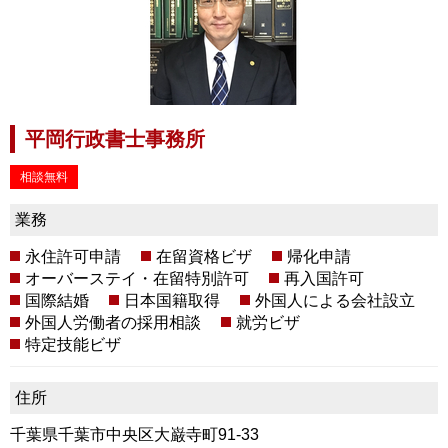
平岡行政書士事務所
相談無料
業務
永住許可申請
在留資格ビザ
帰化申請
オーバーステイ・在留特別許可
再入国許可
国際結婚
日本国籍取得
外国人による会社設立
外国人労働者の採用相談
就労ビザ
特定技能ビザ
住所
千葉県千葉市中央区大巌寺町91-33