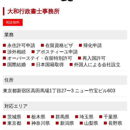
大和行政書士事務所
相談無料
業務
永住許可申請
在留資格ビザ
帰化申請
渉外相続
アポスティーユ申請
オーバーステイ・在留特別許可
再入国許可
国際結婚
日本国籍取得
外国人による会社設立
住所
東京都新宿区高田馬場1丁目27ー3 ニュー竹宝ビル603
対応エリア
茨城県
栃木県
群馬県
埼玉県
千葉県
東京都
神奈川県
新潟県
山梨県
長野県