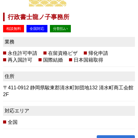
行政書士龍ノ子事務所
相談無料
全国対応
分割払い
業務
永住許可申請
在留資格ビザ
帰化申請
再入国許可
国際結婚
日本国籍取得
住所
〒411-0912 静岡県駿東郡清水町卸団地132 清水町商工会館
2F
対応エリア
全国