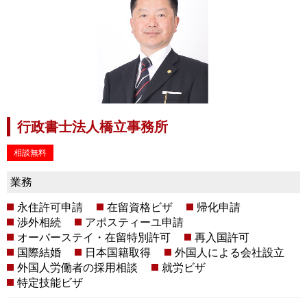
行政書士法人橋立事務所
相談無料
業務
永住許可申請
在留資格ビザ
帰化申請
渉外相続
アポスティーユ申請
オーバーステイ・在留特別許可
再入国許可
国際結婚
日本国籍取得
外国人による会社設立
外国人労働者の採用相談
就労ビザ
特定技能ビザ