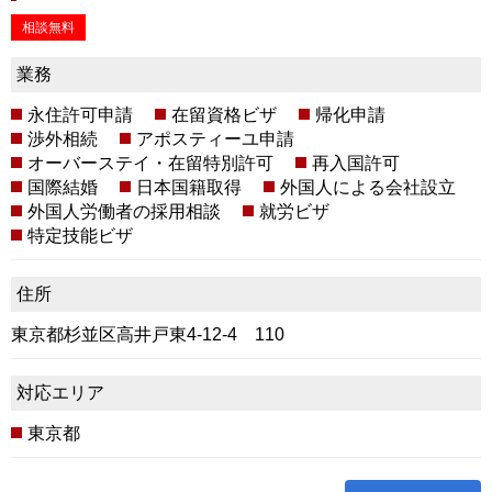
相談無料
業務
永住許可申請
在留資格ビザ
帰化申請
渉外相続
アポスティーユ申請
オーバーステイ・在留特別許可
再入国許可
国際結婚
日本国籍取得
外国人による会社設立
外国人労働者の採用相談
就労ビザ
特定技能ビザ
住所
東京都杉並区高井戸東4-12-4 110
対応エリア
東京都