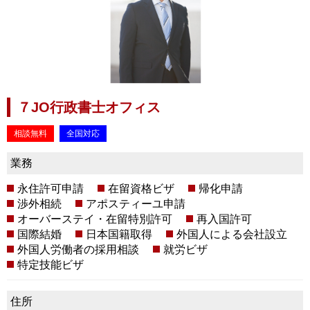
７JO行政書士オフィス
相談無料
全国対応
業務
永住許可申請
在留資格ビザ
帰化申請
渉外相続
アポスティーユ申請
オーバーステイ・在留特別許可
再入国許可
国際結婚
日本国籍取得
外国人による会社設立
外国人労働者の採用相談
就労ビザ
特定技能ビザ
住所