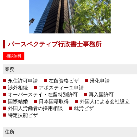
パースペクティブ行政書士事務所
相談無料
業務
永住許可申請
在留資格ビザ
帰化申請
渉外相続
アポスティーユ申請
オーバーステイ・在留特別許可
再入国許可
国際結婚
日本国籍取得
外国人による会社設立
外国人労働者の採用相談
就労ビザ
特定技能ビザ
住所