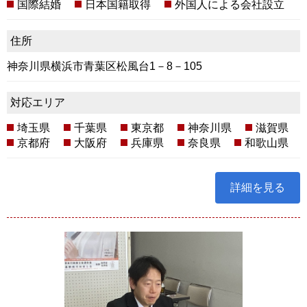
国際結婚
日本国籍取得
外国人による会社設立
住所
神奈川県横浜市青葉区松風台1－8－105
対応エリア
埼玉県
千葉県
東京都
神奈川県
滋賀県
京都府
大阪府
兵庫県
奈良県
和歌山県
詳細を見る