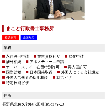
まこと行政書士事務所
相談無料
全国対応
業務
永住許可申請
在留資格ビザ
帰化申請
渉外相続
アポスティーユ申請
オーバーステイ・在留特別許可
再入国許可
国際結婚
日本国籍取得
外国人による会社設立
外国人労働者の採用相談
就労ビザ
特定技能ビザ
住所
長野県北佐久郡御代田町茂沢379-13