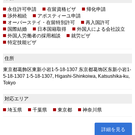
永住許可申請
在留資格ビザ
帰化申請
渉外相続
アポスティーユ申請
オーバーステイ・在留特別許可
再入国許可
国際結婚
日本国籍取得
外国人による会社設立
外国人労働者の採用相談
就労ビザ
特定技能ビザ
住所
東京都葛飾区東新小岩1-5-18-1307 东京都葛饰区东新小岩1-
5-18-1307 1-5-18-1307, Higashi-Shinkoiwa, Katsushika-ku,
Tokyo
対応エリア
埼玉県
千葉県
東京都
神奈川県
詳細を見る