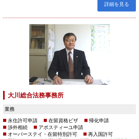
詳細を見る
大川総合法務事務所
業務
永住許可申請
在留資格ビザ
帰化申請
渉外相続
アポスティーユ申請
オーバーステイ・在留特別許可
再入国許可