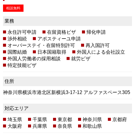
相談無料
業務
永住許可申請
在留資格ビザ
帰化申請
渉外相続
アポスティーユ申請
オーバーステイ・在留特別許可
再入国許可
国際結婚
日本国籍取得
外国人による会社設立
外国人労働者の採用相談
就労ビザ
特定技能ビザ
住所
神奈川県横浜市港北区新横浜3-17-12 アルファスペース305
対応エリア
埼玉県
千葉県
東京都
神奈川県
京都府
大阪府
兵庫県
奈良県
和歌山県