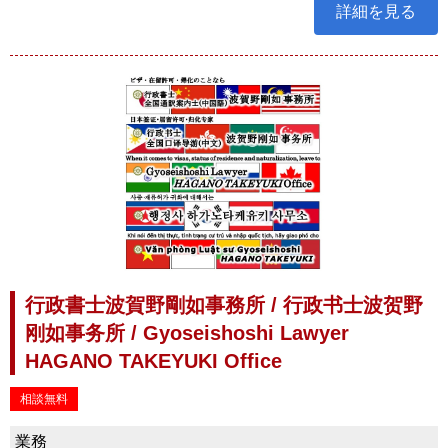
詳細を見る
行政書士波賀野剛如事務所 / 行政书士波贺野
刚如事务所 / Gyoseishoshi Lawyer
HAGANO TAKEYUKI Office
相談無料
業務