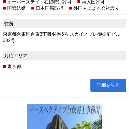
オーバーステイ・在留特別許可
再入国許可
国際結婚
日本国籍取得
外国人による会社設立
住所
東京都台東区台東3丁目44番6号 スカイノブレ御徒町ビル
302号
対応エリア
東京都
詳細を見る