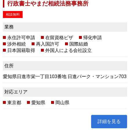
行政書士やまだ相続法務事務所
相談無料
業務
永住許可申請
在留資格ビザ
帰化申請
渉外相続
再入国許可
国際結婚
日本国籍取得
外国人による会社設立
住所
愛知県日進市栄一丁目103番地 日進パーク・マンション703
対応エリア
東京都
愛知県
岡山県
詳細を見る