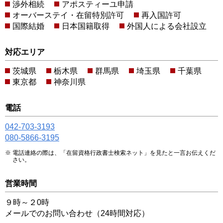
渉外相続
アポスティーユ申請
オーバーステイ・在留特別許可
再入国許可
国際結婚
日本国籍取得
外国人による会社設立
対応エリア
茨城県
栃木県
群馬県
埼玉県
千葉県
東京都
神奈川県
電話
042-703-3193
080-5866-3195
電話連絡の際は、「在留資格行政書士検索ネット」を見たと一言お伝えくだ
さい。
営業時間
９時～２0時
メールでのお問い合わせ（24時間対応）