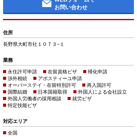
お問い合わせ
住所
長野県大町市社１０７３−１
業務
永住許可申請
在留資格ビザ
帰化申請
渉外相続
アポスティーユ申請
オーバーステイ・在留特別許可
再入国許可
国際結婚
日本国籍取得
外国人による会社設立
外国人労働者の採用相談
就労ビザ
特定技能ビザ
対応エリア
全国