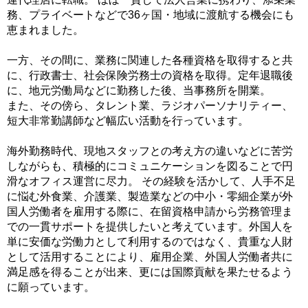
務、プライベートなどで36ヶ国・地域に渡航する機会にも
恵まれました。
一方、その間に、業務に関連した各種資格を取得すると共
に、行政書士、社会保険労務士の資格を取得。定年退職後
に、地元労働局などに勤務した後、当事務所を開業。
また、その傍ら、タレント業、ラジオパーソナリティー、
短大非常勤講師など幅広い活動を行っています。
海外勤務時代、現地スタッフとの考え方の違いなどに苦労
しながらも、積極的にコミュニケーションを図ることで円
滑なオフィス運営に尽力。 その経験を活かして、人手不足
に悩む外食業、介護業、製造業などの中小・零細企業が外
国人労働者を雇用する際に、在留資格申請から労務管理ま
での一貫サポートを提供したいと考えています。外国人を
単に安価な労働力として利用するのではなく、貴重な人財
として活用することにより、雇用企業、外国人労働者共に
満足感を得ることが出来、更には国際貢献を果たせるよう
に願っています。