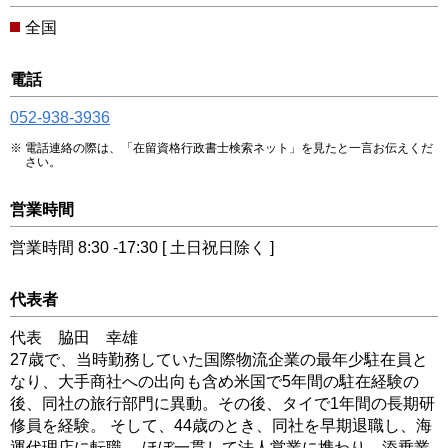
全国
電話
052-938-3936
電話連絡の際は、「在留資格行政書士検索ネット」を見たと一言お伝えくだ
さい。
営業時間
営業時間 8:30 -17:30 [ 土日祝日除く ]
代表者
代表 脇田 幸雄
27歳で、当時勤務していた国際物流企業の最年少駐在員と
なり、大手商社への出向も含め米国で5年間の駐在経験の
後、同社の旅行部門に異動。その後、タイで1年間の長期研
修員を経験。 そして、44歳のとき、同社を早期退職し、海
運代理店に転職。 ほぼ一貫して法人営業に携わり、添乗業