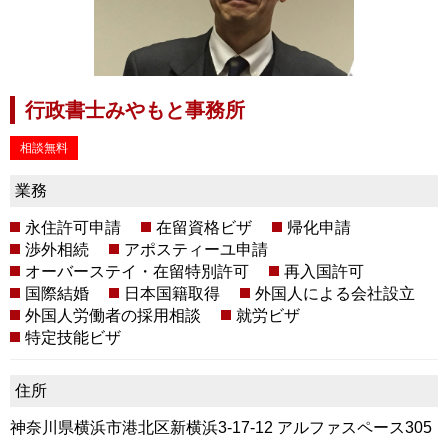
行政書士みやもと事務所
相談無料
業務
永住許可申請
在留資格ビザ
帰化申請
渉外相続
アポスティーユ申請
オーバーステイ・在留特別許可
再入国許可
国際結婚
日本国籍取得
外国人による会社設立
外国人労働者の採用相談
就労ビザ
特定技能ビザ
住所
神奈川県横浜市港北区新横浜3-17-12 アルファスペース305