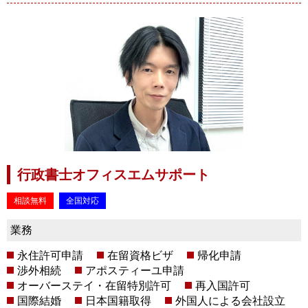
行政書士オフィスエムサポート
相談無料
全国対応
業務
永住許可申請
在留資格ビザ
帰化申請
渉外相続
アポスティーユ申請
オーバーステイ・在留特別許可
再入国許可
国際結婚
日本国籍取得
外国人による会社設立