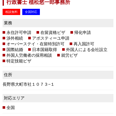
行政書士 植松悠一郎事務所
相談無料
全国対応
業務
永住許可申請
在留資格ビザ
帰化申請
渉外相続
アポスティーユ申請
オーバーステイ・在留特別許可
再入国許可
国際結婚
日本国籍取得
外国人による会社設立
外国人労働者の採用相談
就労ビザ
特定技能ビザ
住所
長野県大町市社１０７３−１
対応エリア
全国