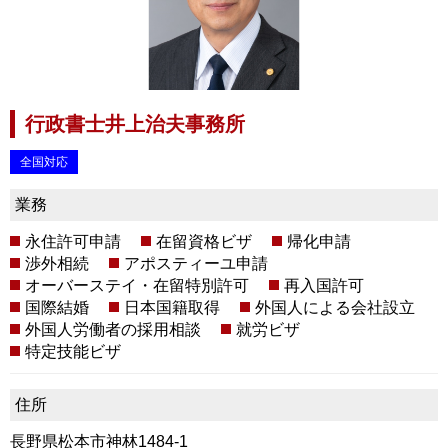
行政書士井上治夫事務所
全国対応
業務
永住許可申請
在留資格ビザ
帰化申請
渉外相続
アポスティーユ申請
オーバーステイ・在留特別許可
再入国許可
国際結婚
日本国籍取得
外国人による会社設立
外国人労働者の採用相談
就労ビザ
特定技能ビザ
住所
長野県松本市神林1484-1