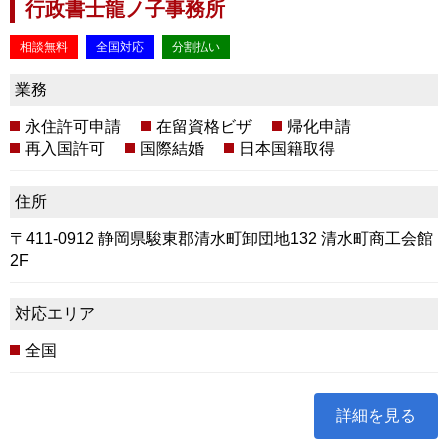
行政書士龍ノ子事務所
相談無料
全国対応
分割払い
業務
永住許可申請
在留資格ビザ
帰化申請
再入国許可
国際結婚
日本国籍取得
住所
〒411-0912 静岡県駿東郡清水町卸団地132 清水町商工会館
2F
対応エリア
全国
詳細を見る