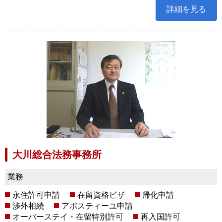
詳細を見る
大川総合法務事務所
業務
永住許可申請
在留資格ビザ
帰化申請
渉外相続
アポスティーユ申請
オーバーステイ・在留特別許可
再入国許可