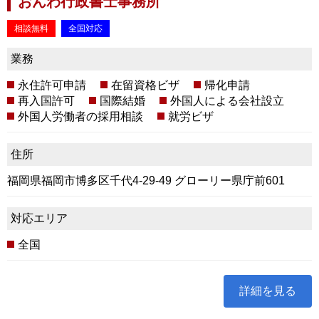
おんわ行政書士事務所
相談無料
全国対応
業務
永住許可申請
在留資格ビザ
帰化申請
再入国許可
国際結婚
外国人による会社設立
外国人労働者の採用相談
就労ビザ
住所
福岡県福岡市博多区千代4-29-49 グローリー県庁前601
対応エリア
全国
詳細を見る