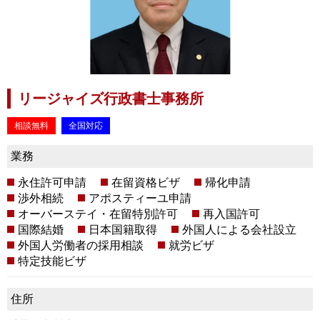
リージャイズ行政書士事務所
相談無料
全国対応
業務
永住許可申請
在留資格ビザ
帰化申請
渉外相続
アポスティーユ申請
オーバーステイ・在留特別許可
再入国許可
国際結婚
日本国籍取得
外国人による会社設立
外国人労働者の採用相談
就労ビザ
特定技能ビザ
住所