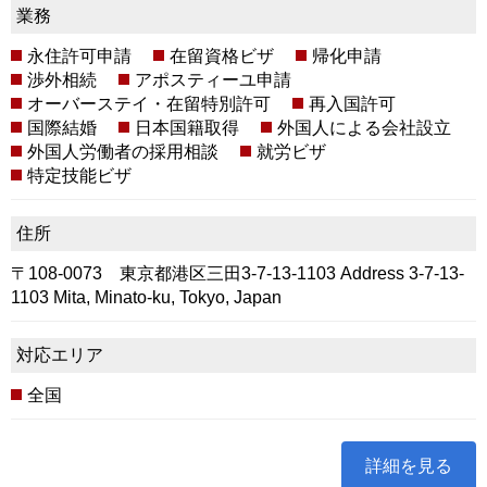
業務
永住許可申請
在留資格ビザ
帰化申請
渉外相続
アポスティーユ申請
オーバーステイ・在留特別許可
再入国許可
国際結婚
日本国籍取得
外国人による会社設立
外国人労働者の採用相談
就労ビザ
特定技能ビザ
住所
〒108-0073 東京都港区三田3-7-13-1103 Address 3-7-13-
1103 Mita, Minato-ku, Tokyo, Japan
対応エリア
全国
詳細を見る