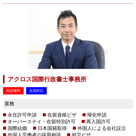
アクロス国際行政書士事務所
相談無料
全国対応
業務
永住許可申請
在留資格ビザ
帰化申請
オーバーステイ・在留特別許可
再入国許可
国際結婚
日本国籍取得
外国人による会社設立
外国人労働者の採用相談
就労ビザ