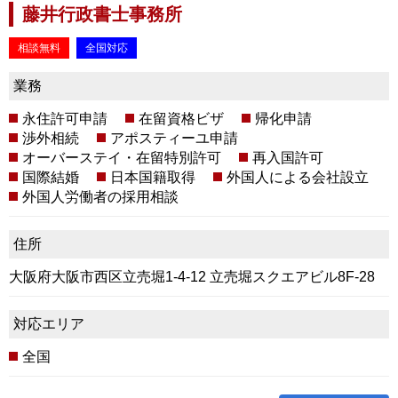
藤井行政書士事務所
相談無料
全国対応
業務
永住許可申請
在留資格ビザ
帰化申請
渉外相続
アポスティーユ申請
オーバーステイ・在留特別許可
再入国許可
国際結婚
日本国籍取得
外国人による会社設立
外国人労働者の採用相談
住所
大阪府大阪市西区立売堀1-4-12 立売堀スクエアビル8F-28
対応エリア
全国