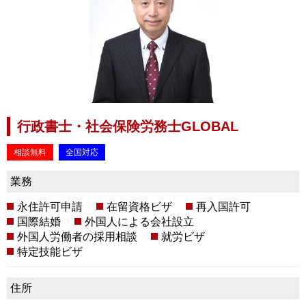
行政書士・社会保険労務士GLOBAL
相談無料
全国対応
業務
永住許可申請
在留資格ビザ
再入国許可
国際結婚
外国人による会社設立
外国人労働者の採用相談
就労ビザ
特定技能ビザ
住所