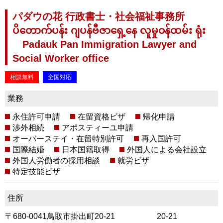
パダウの花 行政書士・社会福祉事務所
ပိတောက်ပန်း ဂျပန်ဗီဇာရှေ့နေ လူမှုဝန်ထမ်း ရုံး
Padauk Pan Immigration Lawyer and
Social Worker office
相談無料
全国対応
業務
永住許可申請
在留資格ビザ
帰化申請
渉外相続
アポスティーユ申請
オーバーステイ・在留特別許可
再入国許可
国際結婚
日本国籍取得
外国人による会社設立
外国人労働者の採用相談
就労ビザ
特定技能ビザ
住所
〒680-0041鳥取市掛出町20-21 20-21