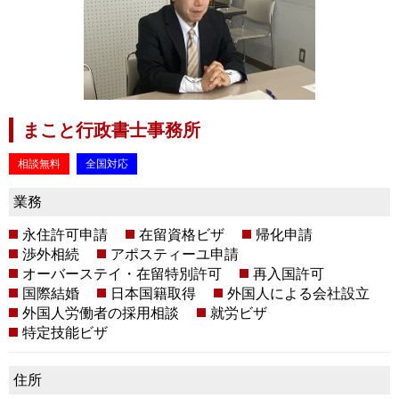
まこと行政書士事務所
相談無料
全国対応
業務
永住許可申請
在留資格ビザ
帰化申請
渉外相続
アポスティーユ申請
オーバーステイ・在留特別許可
再入国許可
国際結婚
日本国籍取得
外国人による会社設立
外国人労働者の採用相談
就労ビザ
特定技能ビザ
住所