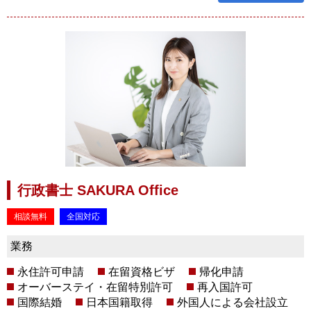
行政書士 SAKURA Office
相談無料
全国対応
業務
永住許可申請
在留資格ビザ
帰化申請
オーバーステイ・在留特別許可
再入国許可
国際結婚
日本国籍取得
外国人による会社設立