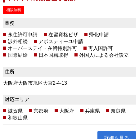
相談無料
業務
永住許可申請
在留資格ビザ
帰化申請
渉外相続
アポスティーユ申請
オーバーステイ・在留特別許可
再入国許可
国際結婚
日本国籍取得
外国人による会社設立
住所
大阪府大阪市旭区大宮2-4-13
対応エリア
滋賀県
京都府
大阪府
兵庫県
奈良県
和歌山県
詳細を見る