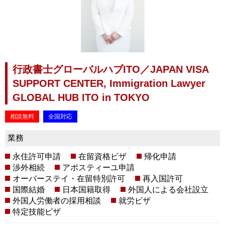
行政書士グローバルハブITO／JAPAN VISA
SUPPORT CENTER, Immigration Lawyer
GLOBAL HUB ITO in TOKYO
相談無料
全国対応
業務
永住許可申請
在留資格ビザ
帰化申請
渉外相続
アポスティーユ申請
オーバーステイ・在留特別許可
再入国許可
国際結婚
日本国籍取得
外国人による会社設立
外国人労働者の採用相談
就労ビザ
特定技能ビザ