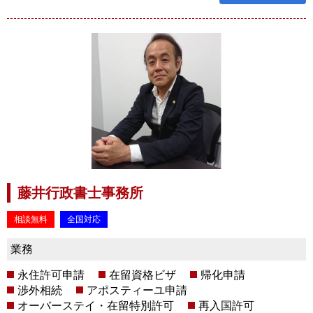
藤井行政書士事務所
相談無料
全国対応
業務
永住許可申請
在留資格ビザ
帰化申請
渉外相続
アポスティーユ申請
オーバーステイ・在留特別許可
再入国許可