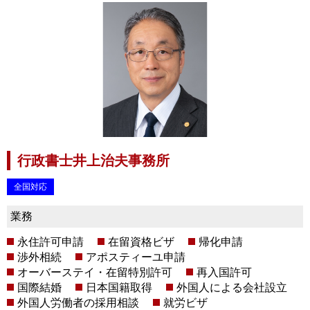
行政書士井上治夫事務所
全国対応
業務
永住許可申請
在留資格ビザ
帰化申請
渉外相続
アポスティーユ申請
オーバーステイ・在留特別許可
再入国許可
国際結婚
日本国籍取得
外国人による会社設立
外国人労働者の採用相談
就労ビザ