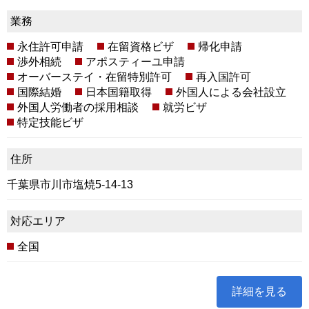
業務
永住許可申請
在留資格ビザ
帰化申請
渉外相続
アポスティーユ申請
オーバーステイ・在留特別許可
再入国許可
国際結婚
日本国籍取得
外国人による会社設立
外国人労働者の採用相談
就労ビザ
特定技能ビザ
住所
千葉県市川市塩焼5-14-13
対応エリア
全国
詳細を見る