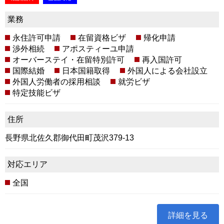
業務
永住許可申請
在留資格ビザ
帰化申請
渉外相続
アポスティーユ申請
オーバーステイ・在留特別許可
再入国許可
国際結婚
日本国籍取得
外国人による会社設立
外国人労働者の採用相談
就労ビザ
特定技能ビザ
住所
長野県北佐久郡御代田町茂沢379-13
対応エリア
全国
詳細を見る