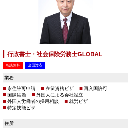
行政書士・社会保険労務士GLOBAL
相談無料
全国対応
業務
永住許可申請
在留資格ビザ
再入国許可
国際結婚
外国人による会社設立
外国人労働者の採用相談
就労ビザ
特定技能ビザ
住所