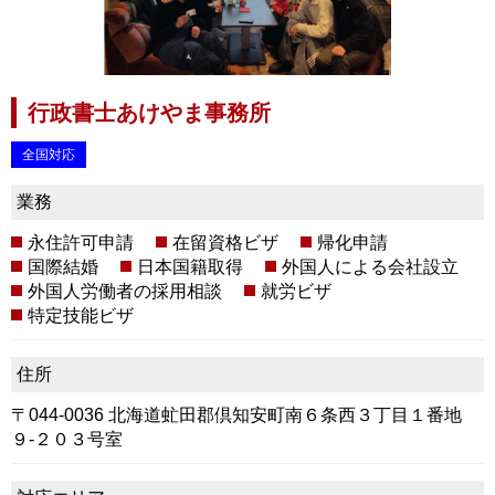
行政書士あけやま事務所
全国対応
業務
永住許可申請
在留資格ビザ
帰化申請
国際結婚
日本国籍取得
外国人による会社設立
外国人労働者の採用相談
就労ビザ
特定技能ビザ
住所
〒044-0036 北海道虻田郡倶知安町南６条西３丁目１番地
９-２０３号室