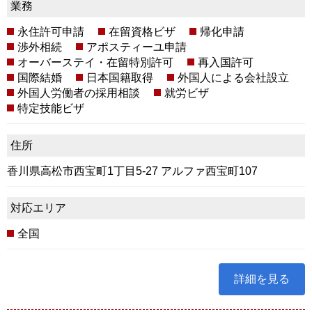
業務
永住許可申請
在留資格ビザ
帰化申請
渉外相続
アポスティーユ申請
オーバーステイ・在留特別許可
再入国許可
国際結婚
日本国籍取得
外国人による会社設立
外国人労働者の採用相談
就労ビザ
特定技能ビザ
住所
香川県高松市西宝町1丁目5-27 アルファ西宝町107
対応エリア
全国
詳細を見る