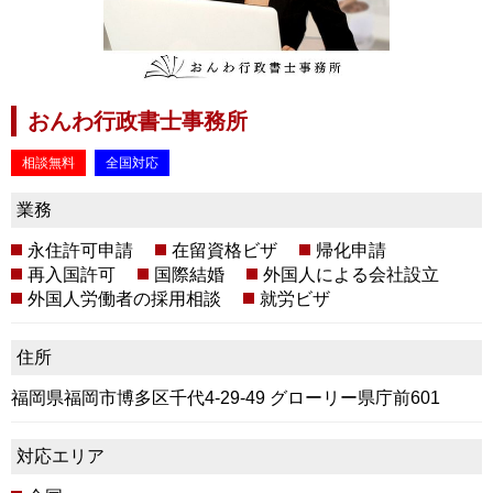
おんわ行政書士事務所
相談無料
全国対応
業務
永住許可申請
在留資格ビザ
帰化申請
再入国許可
国際結婚
外国人による会社設立
外国人労働者の採用相談
就労ビザ
住所
福岡県福岡市博多区千代4-29-49 グローリー県庁前601
対応エリア