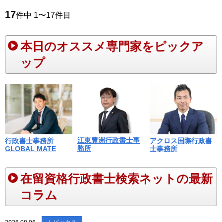
17
件中 1〜17件目
本日のオススメ専門家をピックア
ップ
江東豊洲行政書士事
行政書士事務所
アクロス国際行政書
務所
GLOBAL MATE
士事務所
在留資格行政書士検索ネットの最新
コラム