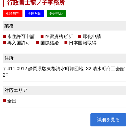
行政書士龍ノ子事務所
相談無料
全国対応
分割払い
業務
永住許可申請
在留資格ビザ
帰化申請
再入国許可
国際結婚
日本国籍取得
住所
〒411-0912 静岡県駿東郡清水町卸団地132 清水町商工会館
2F
対応エリア
全国
詳細を見る