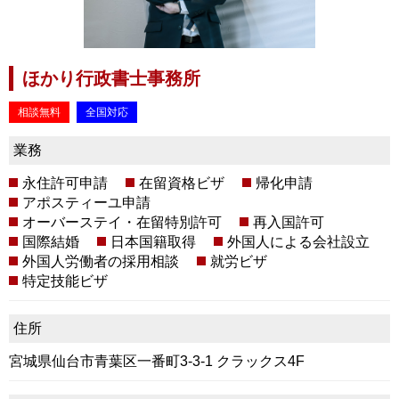
ほかり行政書士事務所
相談無料
全国対応
業務
永住許可申請
在留資格ビザ
帰化申請
アポスティーユ申請
オーバーステイ・在留特別許可
再入国許可
国際結婚
日本国籍取得
外国人による会社設立
外国人労働者の採用相談
就労ビザ
特定技能ビザ
住所
宮城県仙台市青葉区一番町3-3-1 クラックス4F