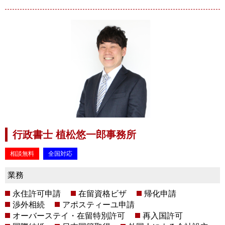
行政書士 植松悠一郎事務所
相談無料
全国対応
業務
永住許可申請
在留資格ビザ
帰化申請
渉外相続
アポスティーユ申請
オーバーステイ・在留特別許可
再入国許可