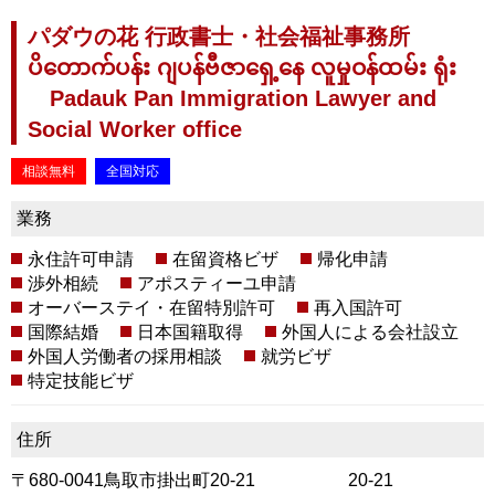
パダウの花 行政書士・社会福祉事務所
ပိတောက်ပန်း ဂျပန်ဗီဇာရှေ့နေ လူမှုဝန်ထမ်း ရုံး
Padauk Pan Immigration Lawyer and
Social Worker office
相談無料
全国対応
業務
永住許可申請
在留資格ビザ
帰化申請
渉外相続
アポスティーユ申請
オーバーステイ・在留特別許可
再入国許可
国際結婚
日本国籍取得
外国人による会社設立
外国人労働者の採用相談
就労ビザ
特定技能ビザ
住所
〒680-0041鳥取市掛出町20-21 20-21