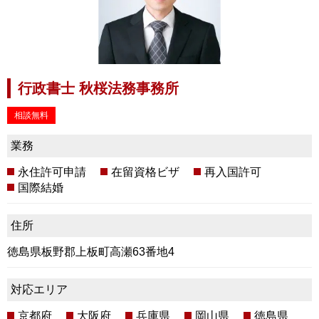
行政書士 秋桜法務事務所
相談無料
業務
永住許可申請
在留資格ビザ
再入国許可
国際結婚
住所
徳島県板野郡上板町高瀬63番地4
対応エリア
京都府
大阪府
兵庫県
岡山県
徳島県