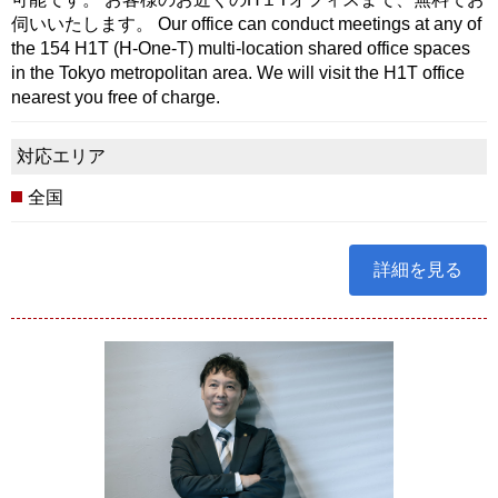
伺いいたします。 Our office can conduct meetings at any of
the 154 H1T (H-One-T) multi-location shared office spaces
in the Tokyo metropolitan area. We will visit the H1T office
nearest you free of charge.
対応エリア
全国
詳細を見る