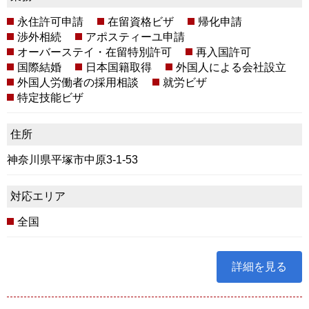
永住許可申請
在留資格ビザ
帰化申請
渉外相続
アポスティーユ申請
オーバーステイ・在留特別許可
再入国許可
国際結婚
日本国籍取得
外国人による会社設立
外国人労働者の採用相談
就労ビザ
特定技能ビザ
住所
神奈川県平塚市中原3-1-53
対応エリア
全国
詳細を見る