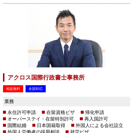
アクロス国際行政書士事務所
相談無料
全国対応
業務
永住許可申請
在留資格ビザ
帰化申請
オーバーステイ・在留特別許可
再入国許可
国際結婚
日本国籍取得
外国人による会社設立
外国人労働者の採用相談
就労ビザ