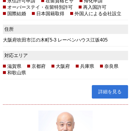
永住許可申請
在留資格ビザ
帰化申請
オーバーステイ・在留特別許可
再入国許可
国際結婚
日本国籍取得
外国人による会社設立
住所
大阪府吹田市江の木町5-3 レーベンハウス江坂405
対応エリア
滋賀県
京都府
大阪府
兵庫県
奈良県
和歌山県
詳細を見る