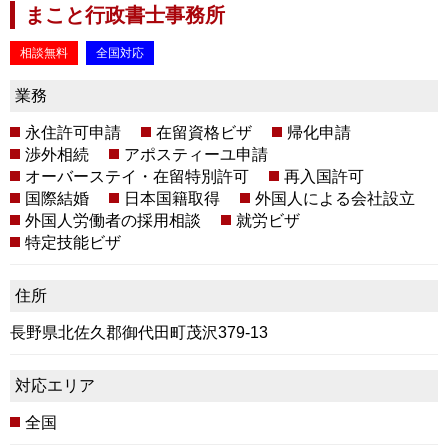
まこと行政書士事務所
相談無料
全国対応
業務
永住許可申請
在留資格ビザ
帰化申請
渉外相続
アポスティーユ申請
オーバーステイ・在留特別許可
再入国許可
国際結婚
日本国籍取得
外国人による会社設立
外国人労働者の採用相談
就労ビザ
特定技能ビザ
住所
長野県北佐久郡御代田町茂沢379-13
対応エリア
全国