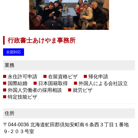
行政書士あけやま事務所
全国対応
業務
永住許可申請
在留資格ビザ
帰化申請
国際結婚
日本国籍取得
外国人による会社設立
外国人労働者の採用相談
就労ビザ
特定技能ビザ
住所
〒044-0036 北海道虻田郡倶知安町南６条西３丁目１番地
９-２０３号室