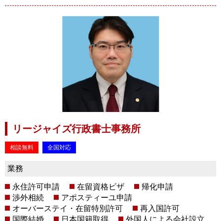
リージャイズ行政書士事務所
相談無料
全国対応
業務
永住許可申請
在留資格ビザ
帰化申請
渉外相続
アポスティーユ申請
オーバーステイ・在留特別許可
再入国許可
国際結婚
日本国籍取得
外国人による会社設立