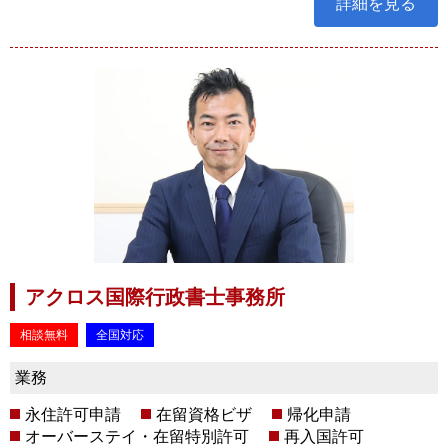
詳細を見る
アクロス国際行政書士事務所
相談無料
全国対応
業務
永住許可申請
在留資格ビザ
帰化申請
オーバーステイ・在留特別許可
再入国許可