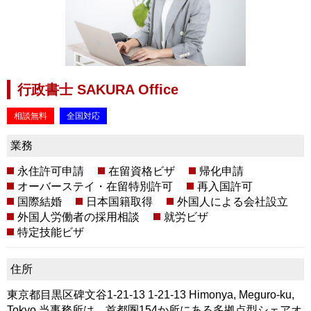
行政書士 SAKURA Office
相談無料
全国対応
業務
永住許可申請
在留資格ビザ
帰化申請
オーバーステイ・在留特別許可
再入国許可
国際結婚
日本国籍取得
外国人による会社設立
外国人労働者の採用相談
就労ビザ
特定技能ビザ
住所
東京都目黒区碑文谷1-21-13 1-21-13 Himonya, Meguro-ku,
Tokyo 当事務所は、首都圏154か所にある多拠点型シェアオ