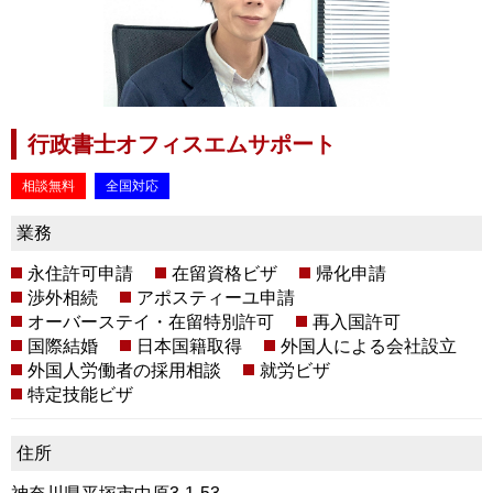
行政書士オフィスエムサポート
相談無料
全国対応
業務
永住許可申請
在留資格ビザ
帰化申請
渉外相続
アポスティーユ申請
オーバーステイ・在留特別許可
再入国許可
国際結婚
日本国籍取得
外国人による会社設立
外国人労働者の採用相談
就労ビザ
特定技能ビザ
住所