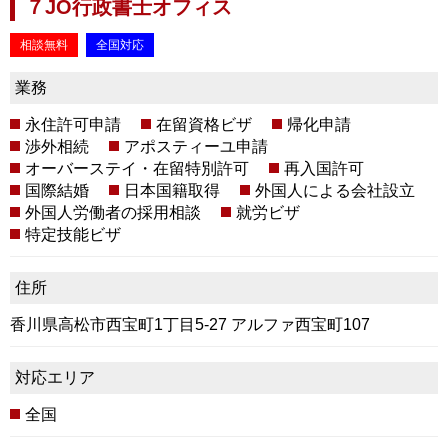
７JO行政書士オフィス
相談無料
全国対応
業務
永住許可申請
在留資格ビザ
帰化申請
渉外相続
アポスティーユ申請
オーバーステイ・在留特別許可
再入国許可
国際結婚
日本国籍取得
外国人による会社設立
外国人労働者の採用相談
就労ビザ
特定技能ビザ
住所
香川県高松市西宝町1丁目5-27 アルファ西宝町107
対応エリア
全国