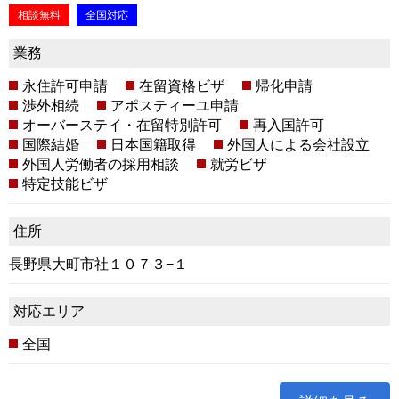
相談無料
全国対応
業務
永住許可申請
在留資格ビザ
帰化申請
渉外相続
アポスティーユ申請
オーバーステイ・在留特別許可
再入国許可
国際結婚
日本国籍取得
外国人による会社設立
外国人労働者の採用相談
就労ビザ
特定技能ビザ
住所
長野県大町市社１０７３−１
対応エリア
全国