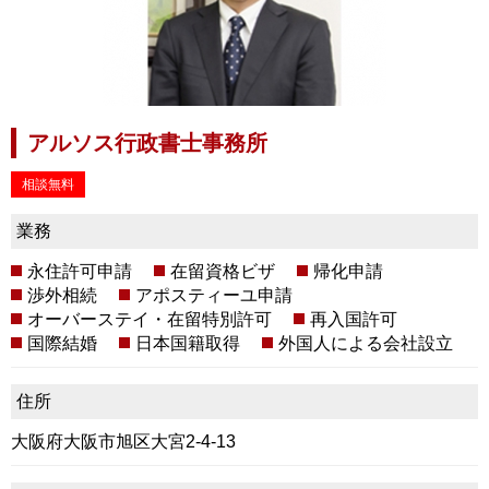
アルソス行政書士事務所
相談無料
業務
永住許可申請
在留資格ビザ
帰化申請
渉外相続
アポスティーユ申請
オーバーステイ・在留特別許可
再入国許可
国際結婚
日本国籍取得
外国人による会社設立
住所
大阪府大阪市旭区大宮2-4-13