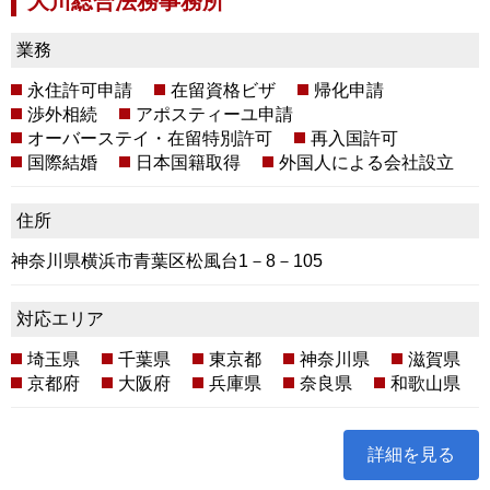
大川総合法務事務所
業務
永住許可申請
在留資格ビザ
帰化申請
渉外相続
アポスティーユ申請
オーバーステイ・在留特別許可
再入国許可
国際結婚
日本国籍取得
外国人による会社設立
住所
神奈川県横浜市青葉区松風台1－8－105
対応エリア
埼玉県
千葉県
東京都
神奈川県
滋賀県
京都府
大阪府
兵庫県
奈良県
和歌山県
詳細を見る