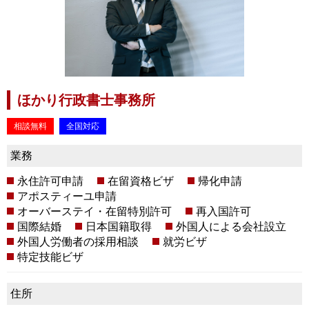
ほかり行政書士事務所
相談無料
全国対応
業務
永住許可申請
在留資格ビザ
帰化申請
アポスティーユ申請
オーバーステイ・在留特別許可
再入国許可
国際結婚
日本国籍取得
外国人による会社設立
外国人労働者の採用相談
就労ビザ
特定技能ビザ
住所