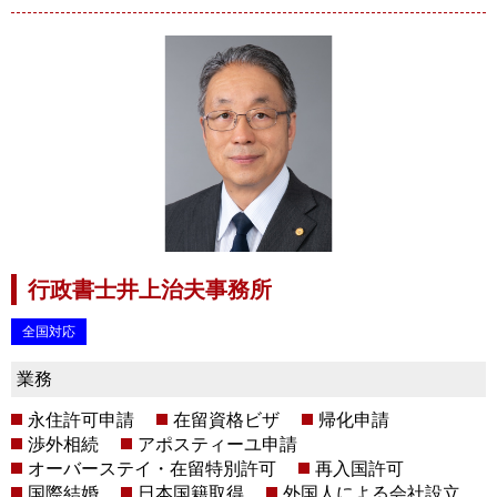
行政書士井上治夫事務所
全国対応
業務
永住許可申請
在留資格ビザ
帰化申請
渉外相続
アポスティーユ申請
オーバーステイ・在留特別許可
再入国許可
国際結婚
日本国籍取得
外国人による会社設立