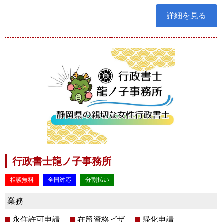
詳細を見る
行政書士龍ノ子事務所
相談無料
全国対応
分割払い
業務
永住許可申請
在留資格ビザ
帰化申請