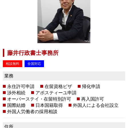
藤井行政書士事務所
相談無料
全国対応
業務
永住許可申請
在留資格ビザ
帰化申請
渉外相続
アポスティーユ申請
オーバーステイ・在留特別許可
再入国許可
国際結婚
日本国籍取得
外国人による会社設立
外国人労働者の採用相談
住所