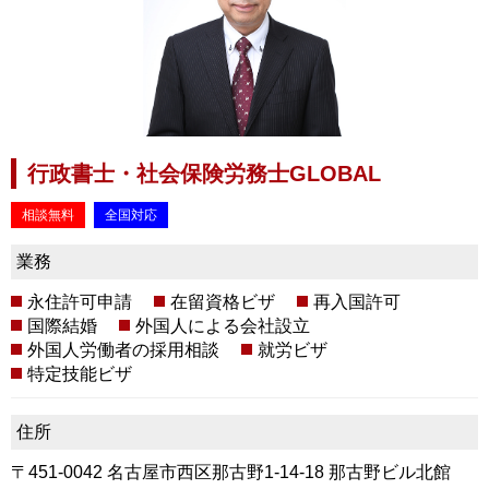
行政書士・社会保険労務士GLOBAL
相談無料
全国対応
業務
永住許可申請
在留資格ビザ
再入国許可
国際結婚
外国人による会社設立
外国人労働者の採用相談
就労ビザ
特定技能ビザ
住所
〒451-0042 名古屋市西区那古野1-14-18 那古野ビル北館