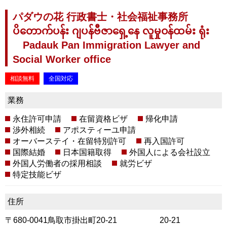
パダウの花 行政書士・社会福祉事務所
ပိတောက်ပန်း ဂျပန်ဗီဇာရှေ့နေ လူမှုဝန်ထမ်း ရုံး
Padauk Pan Immigration Lawyer and
Social Worker office
相談無料
全国対応
業務
永住許可申請
在留資格ビザ
帰化申請
渉外相続
アポスティーユ申請
オーバーステイ・在留特別許可
再入国許可
国際結婚
日本国籍取得
外国人による会社設立
外国人労働者の採用相談
就労ビザ
特定技能ビザ
住所
〒680-0041鳥取市掛出町20-21 20-21