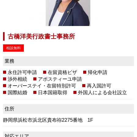
古橋洋美行政書士事務所
相談無料
業務
永住許可申請
在留資格ビザ
帰化申請
渉外相続
アポスティーユ申請
オーバーステイ・在留特別許可
再入国許可
国際結婚
日本国籍取得
外国人による会社設立
住所
静岡県浜松市浜北区貴布祢2275番地 1F
対応エリア