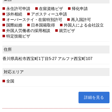
永住許可申請
在留資格ビザ
帰化申請
渉外相続
アポスティーユ申請
オーバーステイ・在留特別許可
再入国許可
国際結婚
日本国籍取得
外国人による会社設立
外国人労働者の採用相談
就労ビザ
特定技能ビザ
住所
香川県高松市西宝町1丁目5-27 アルファ西宝町107
対応エリア
全国
詳細を見る