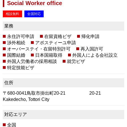
Social Worker office
相談無料
全国対応
業務
永住許可申請
在留資格ビザ
帰化申請
渉外相続
アポスティーユ申請
オーバーステイ・在留特別許可
再入国許可
国際結婚
日本国籍取得
外国人による会社設立
外国人労働者の採用相談
就労ビザ
特定技能ビザ
住所
〒680-0041鳥取市掛出町20-21 20-21
Kakedecho, Tottori City
対応エリア
全国