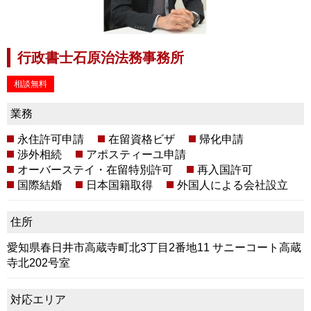
行政書士石原治法務事務所
相談無料
業務
永住許可申請
在留資格ビザ
帰化申請
渉外相続
アポスティーユ申請
オーバーステイ・在留特別許可
再入国許可
国際結婚
日本国籍取得
外国人による会社設立
住所
愛知県春日井市高蔵寺町北3丁目2番地11 サニーコート高蔵
寺北202号室
対応エリア