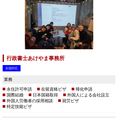
行政書士あけやま事務所
全国対応
業務
永住許可申請
在留資格ビザ
帰化申請
国際結婚
日本国籍取得
外国人による会社設立
外国人労働者の採用相談
就労ビザ
特定技能ビザ