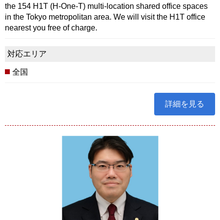
the 154 H1T (H-One-T) multi-location shared office spaces
in the Tokyo metropolitan area. We will visit the H1T office
nearest you free of charge.
対応エリア
全国
詳細を見る