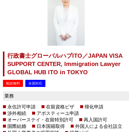
行政書士グローバルハブITO／JAPAN VISA
SUPPORT CENTER, Immigration Lawyer
GLOBAL HUB ITO in TOKYO
相談無料
全国対応
業務
永住許可申請
在留資格ビザ
帰化申請
渉外相続
アポスティーユ申請
オーバーステイ・在留特別許可
再入国許可
国際結婚
日本国籍取得
外国人による会社設立