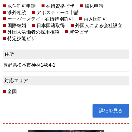
永住許可申請
在留資格ビザ
帰化申請
渉外相続
アポスティーユ申請
オーバーステイ・在留特別許可
再入国許可
国際結婚
日本国籍取得
外国人による会社設立
外国人労働者の採用相談
就労ビザ
特定技能ビザ
住所
長野県松本市神林1484-1
対応エリア
全国
詳細を見る