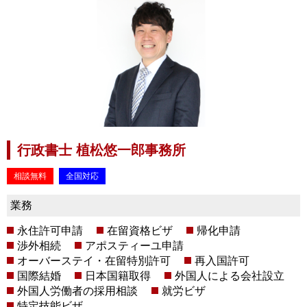
行政書士 植松悠一郎事務所
相談無料
全国対応
業務
永住許可申請
在留資格ビザ
帰化申請
渉外相続
アポスティーユ申請
オーバーステイ・在留特別許可
再入国許可
国際結婚
日本国籍取得
外国人による会社設立
外国人労働者の採用相談
就労ビザ
特定技能ビザ