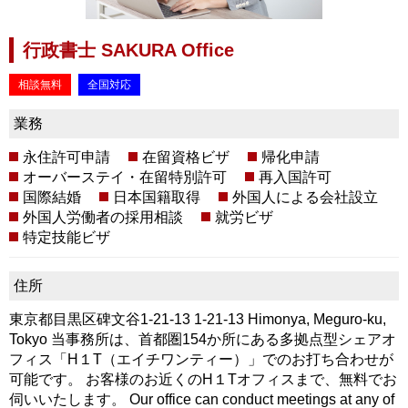
行政書士 SAKURA Office
相談無料
全国対応
業務
永住許可申請
在留資格ビザ
帰化申請
オーバーステイ・在留特別許可
再入国許可
国際結婚
日本国籍取得
外国人による会社設立
外国人労働者の採用相談
就労ビザ
特定技能ビザ
住所
東京都目黒区碑文谷1-21-13 1-21-13 Himonya, Meguro-ku,
Tokyo 当事務所は、首都圏154か所にある多拠点型シェアオ
フィス「H１T（エイチワンティー）」でのお打ち合わせが
可能です。 お客様のお近くのH１Tオフィスまで、無料でお
伺いいたします。 Our office can conduct meetings at any of