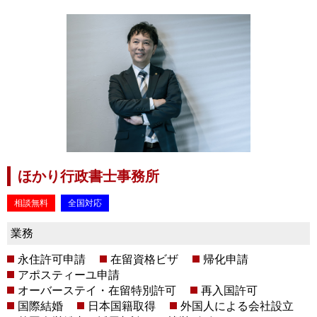
ほかり行政書士事務所
相談無料
全国対応
業務
永住許可申請
在留資格ビザ
帰化申請
アポスティーユ申請
オーバーステイ・在留特別許可
再入国許可
国際結婚
日本国籍取得
外国人による会社設立