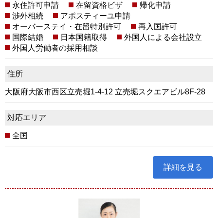
永住許可申請
在留資格ビザ
帰化申請
渉外相続
アポスティーユ申請
オーバーステイ・在留特別許可
再入国許可
国際結婚
日本国籍取得
外国人による会社設立
外国人労働者の採用相談
住所
大阪府大阪市西区立売堀1-4-12 立売堀スクエアビル8F-28
対応エリア
全国
詳細を見る