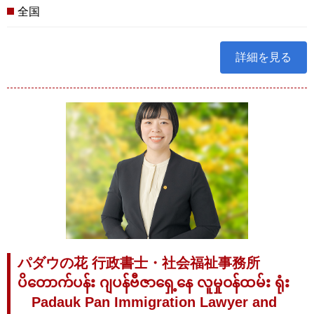
全国
詳細を見る
パダウの花 行政書士・社会福祉事務所
ပိတောက်ပန်း ဂျပန်ဗီဇာရှေ့နေ လူမှုဝန်ထမ်း ရုံး
Padauk Pan Immigration Lawyer and