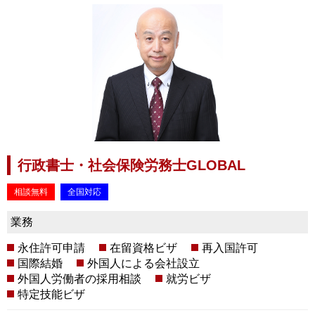
行政書士・社会保険労務士GLOBAL
相談無料
全国対応
業務
永住許可申請
在留資格ビザ
再入国許可
国際結婚
外国人による会社設立
外国人労働者の採用相談
就労ビザ
特定技能ビザ