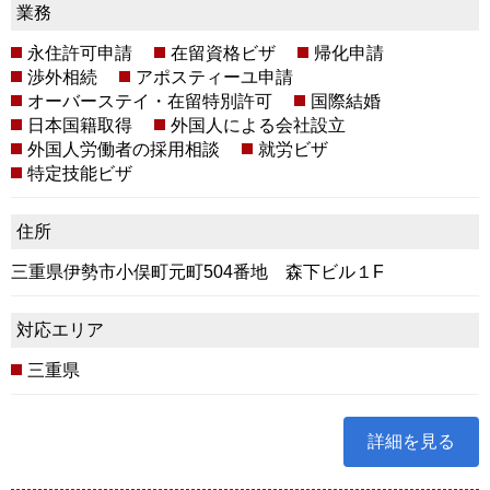
業務
永住許可申請
在留資格ビザ
帰化申請
渉外相続
アポスティーユ申請
オーバーステイ・在留特別許可
国際結婚
日本国籍取得
外国人による会社設立
外国人労働者の採用相談
就労ビザ
特定技能ビザ
住所
三重県伊勢市小俣町元町504番地 森下ビル１F
対応エリア
三重県
詳細を見る