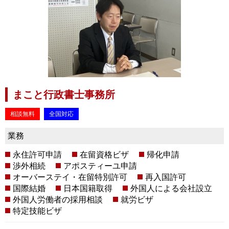
まこと行政書士事務所
相談無料
全国対応
業務
永住許可申請
在留資格ビザ
帰化申請
渉外相続
アポスティーユ申請
オーバーステイ・在留特別許可
再入国許可
国際結婚
日本国籍取得
外国人による会社設立
外国人労働者の採用相談
就労ビザ
特定技能ビザ