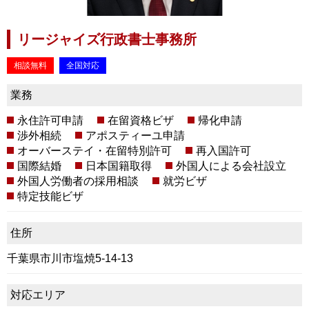
リージャイズ行政書士事務所
相談無料
全国対応
業務
永住許可申請
在留資格ビザ
帰化申請
渉外相続
アポスティーユ申請
オーバーステイ・在留特別許可
再入国許可
国際結婚
日本国籍取得
外国人による会社設立
外国人労働者の採用相談
就労ビザ
特定技能ビザ
住所
千葉県市川市塩焼5-14-13
対応エリア