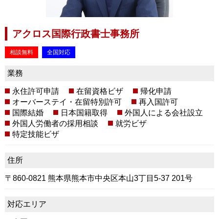
アクロス国際行政書士事務所
相談無料
全国対応
業務
永住許可申請
在留資格ビザ
帰化申請
オーバーステイ・在留特別許可
再入国許可
国際結婚
日本国籍取得
外国人による会社設立
外国人労働者の採用相談
就労ビザ
特定技能ビザ
住所
〒860-0821 熊本県熊本市中央区本山3丁目5-37 201号
対応エリア