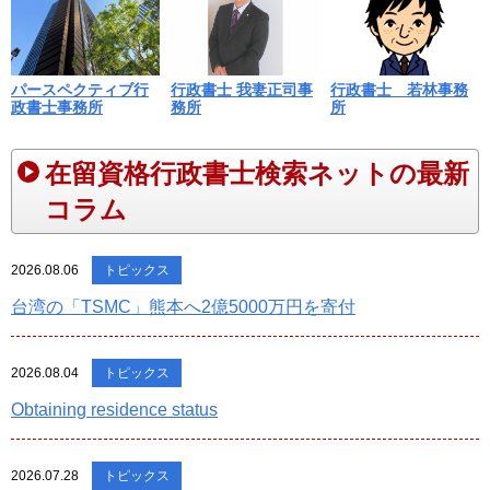
パースペクティブ行
行政書士 我妻正司事
行政書士 若林事務
政書士事務所
務所
所
在留資格行政書士検索ネットの最新
コラム
2026.08.06
トピックス
台湾の「TSMC」熊本へ2億5000万円を寄付
2026.08.04
トピックス
Obtaining residence status
2026.07.28
トピックス