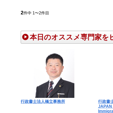
2
件中 1〜2件目
本日のオススメ専門家を
行政書士法人橋立事務所
行政書士
JAPAN 
Immigr