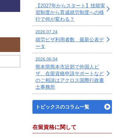
【2027年からスタート】技能実
習制度から育成就労制度への移
行で何が変わる？
2026.07.24
就労ビザ利用者数 最新公表デ
ータ
2026.06.04
熊本県熊本市近郊で外国人ビ
ザ、在留資格申請サポートなど
のご相談はアクロス国際行政書
士事務所
トピックスのコラム一覧
在留資格に関して