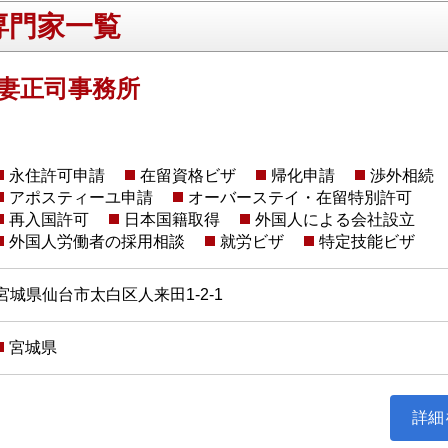
専門家一覧
我妻正司事務所
永住許可申請
在留資格ビザ
帰化申請
渉外相続
アポスティーユ申請
オーバーステイ・在留特別許可
再入国許可
日本国籍取得
外国人による会社設立
外国人労働者の採用相談
就労ビザ
特定技能ビザ
宮城県仙台市太白区人来田1-2-1
宮城県
詳細