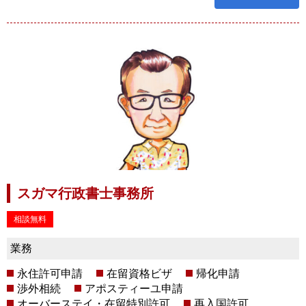
スガマ行政書士事務所
相談無料
業務
永住許可申請
在留資格ビザ
帰化申請
渉外相続
アポスティーユ申請
オーバーステイ・在留特別許可
再入国許可