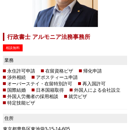
行政書士 アルモニア法務事務所
相談無料
業務
永住許可申請
在留資格ビザ
帰化申請
渉外相続
アポスティーユ申請
オーバーステイ・在留特別許可
再入国許可
国際結婚
日本国籍取得
外国人による会社設立
外国人労働者の採用相談
就労ビザ
特定技能ビザ
住所
東京都豊島区東池袋3-15-14-605