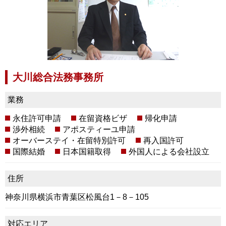
大川総合法務事務所
業務
永住許可申請
在留資格ビザ
帰化申請
渉外相続
アポスティーユ申請
オーバーステイ・在留特別許可
再入国許可
国際結婚
日本国籍取得
外国人による会社設立
住所
神奈川県横浜市青葉区松風台1－8－105
対応エリア