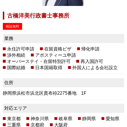
古橋洋美行政書士事務所
相談無料
業務
永住許可申請
在留資格ビザ
帰化申請
渉外相続
アポスティーユ申請
オーバーステイ・在留特別許可
再入国許可
国際結婚
日本国籍取得
外国人による会社設立
住所
静岡県浜松市浜北区貴布祢2275番地 1F
対応エリア
東京都
神奈川県
岐阜県
静岡県
愛知県
三重県
京都府
大阪府