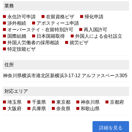
業務
永住許可申請
在留資格ビザ
帰化申請
渉外相続
アポスティーユ申請
オーバーステイ・在留特別許可
再入国許可
国際結婚
日本国籍取得
外国人による会社設立
外国人労働者の採用相談
就労ビザ
特定技能ビザ
住所
神奈川県横浜市港北区新横浜3-17-12 アルファスペース305
対応エリア
埼玉県
千葉県
東京都
神奈川県
京都府
大阪府
兵庫県
奈良県
和歌山県
詳細を見る