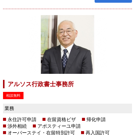
アルソス行政書士事務所
相談無料
業務
永住許可申請
在留資格ビザ
帰化申請
渉外相続
アポスティーユ申請
オーバーステイ・在留特別許可
再入国許可