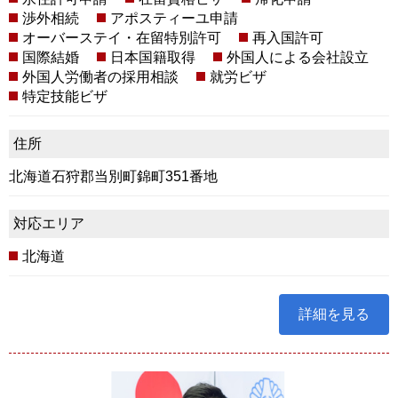
渉外相続
アポスティーユ申請
オーバーステイ・在留特別許可
再入国許可
国際結婚
日本国籍取得
外国人による会社設立
外国人労働者の採用相談
就労ビザ
特定技能ビザ
住所
北海道石狩郡当別町錦町351番地
対応エリア
北海道
詳細を見る