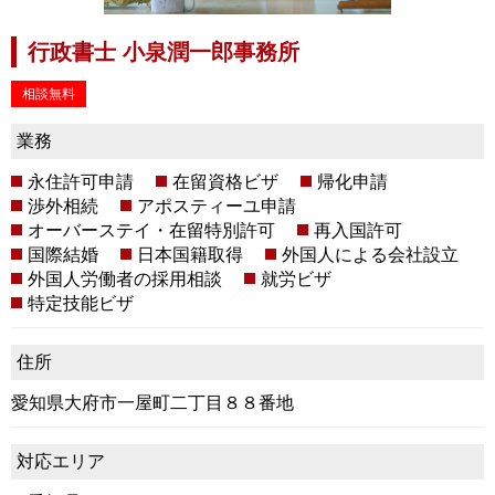
行政書士 小泉潤一郎事務所
相談無料
業務
永住許可申請
在留資格ビザ
帰化申請
渉外相続
アポスティーユ申請
オーバーステイ・在留特別許可
再入国許可
国際結婚
日本国籍取得
外国人による会社設立
外国人労働者の採用相談
就労ビザ
特定技能ビザ
住所
愛知県大府市一屋町二丁目８８番地
対応エリア