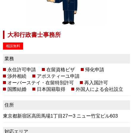
大和行政書士事務所
相談無料
業務
永住許可申請
在留資格ビザ
帰化申請
渉外相続
アポスティーユ申請
オーバーステイ・在留特別許可
再入国許可
国際結婚
日本国籍取得
外国人による会社設立
住所
東京都新宿区高田馬場1丁目27ー3 ニュー竹宝ビル603
対応エリア