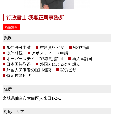
行政書士 我妻正司事務所
相談無料
業務
永住許可申請
在留資格ビザ
帰化申請
渉外相続
アポスティーユ申請
オーバーステイ・在留特別許可
再入国許可
日本国籍取得
外国人による会社設立
外国人労働者の採用相談
就労ビザ
特定技能ビザ
住所
宮城県仙台市太白区人来田1-2-1
対応エリア