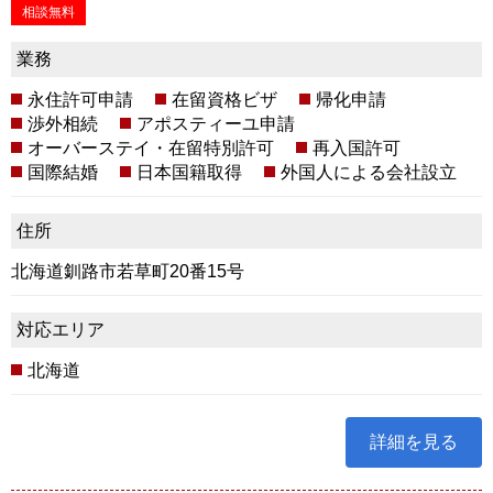
相談無料
業務
永住許可申請
在留資格ビザ
帰化申請
渉外相続
アポスティーユ申請
オーバーステイ・在留特別許可
再入国許可
国際結婚
日本国籍取得
外国人による会社設立
住所
北海道釧路市若草町20番15号
対応エリア
北海道
詳細を見る