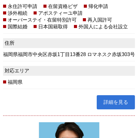
永住許可申請
在留資格ビザ
帰化申請
渉外相続
アポスティーユ申請
オーバーステイ・在留特別許可
再入国許可
国際結婚
日本国籍取得
外国人による会社設立
住所
福岡県福岡市中央区赤坂1丁目13番28 ロマネスク赤坂303号
対応エリア
福岡県
詳細を見る