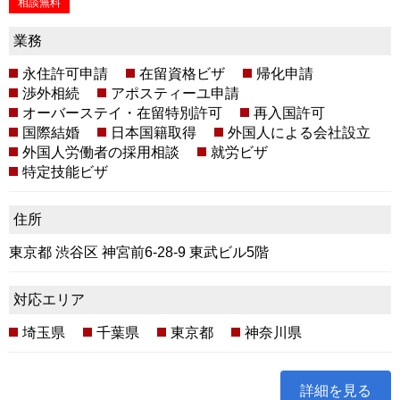
相談無料
業務
永住許可申請
在留資格ビザ
帰化申請
渉外相続
アポスティーユ申請
オーバーステイ・在留特別許可
再入国許可
国際結婚
日本国籍取得
外国人による会社設立
外国人労働者の採用相談
就労ビザ
特定技能ビザ
住所
東京都 渋谷区 神宮前6-28-9 東武ビル5階
対応エリア
埼玉県
千葉県
東京都
神奈川県
詳細を見る