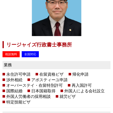
リージャイズ行政書士事務所
相談無料
全国対応
業務
永住許可申請
在留資格ビザ
帰化申請
渉外相続
アポスティーユ申請
オーバーステイ・在留特別許可
再入国許可
国際結婚
日本国籍取得
外国人による会社設立
外国人労働者の採用相談
就労ビザ
特定技能ビザ