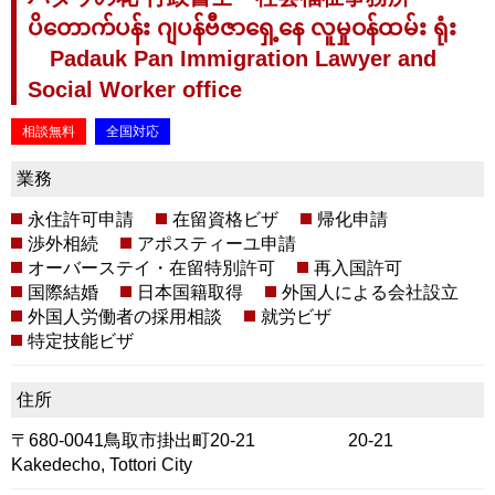
ပိတောက်ပန်း ဂျပန်ဗီဇာရှေ့နေ လူမှုဝန်ထမ်း ရုံး
Padauk Pan Immigration Lawyer and
Social Worker office
相談無料
全国対応
業務
永住許可申請
在留資格ビザ
帰化申請
渉外相続
アポスティーユ申請
オーバーステイ・在留特別許可
再入国許可
国際結婚
日本国籍取得
外国人による会社設立
外国人労働者の採用相談
就労ビザ
特定技能ビザ
住所
〒680-0041鳥取市掛出町20-21 20-21
Kakedecho, Tottori City