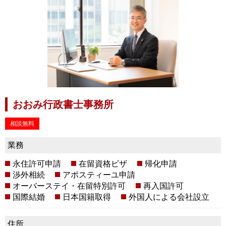
おおみ行政書士事務所
相談無料
業務
永住許可申請
在留資格ビザ
帰化申請
渉外相続
アポスティーユ申請
オーバーステイ・在留特別許可
再入国許可
国際結婚
日本国籍取得
外国人による会社設立
住所