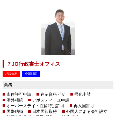
７JO行政書士オフィス
相談無料
全国対応
業務
永住許可申請
在留資格ビザ
帰化申請
渉外相続
アポスティーユ申請
オーバーステイ・在留特別許可
再入国許可
国際結婚
日本国籍取得
外国人による会社設立