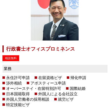
行政書士オフィスプロミネンス
相談無料
業務
永住許可申請
在留資格ビザ
帰化申請
渉外相続
アポスティーユ申請
オーバーステイ・在留特別許可
国際結婚
日本国籍取得
外国人による会社設立
外国人労働者の採用相談
就労ビザ
特定技能ビザ