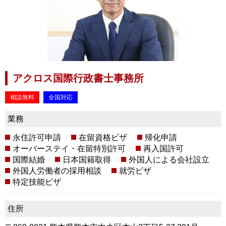
アクロス国際行政書士事務所
相談無料
全国対応
業務
永住許可申請
在留資格ビザ
帰化申請
オーバーステイ・在留特別許可
再入国許可
国際結婚
日本国籍取得
外国人による会社設立
外国人労働者の採用相談
就労ビザ
特定技能ビザ
住所