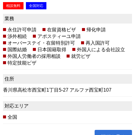
相談無料
全国対応
業務
永住許可申請
在留資格ビザ
帰化申請
渉外相続
アポスティーユ申請
オーバーステイ・在留特別許可
再入国許可
国際結婚
日本国籍取得
外国人による会社設立
外国人労働者の採用相談
就労ビザ
特定技能ビザ
住所
香川県高松市西宝町1丁目5-27 アルファ西宝町107
対応エリア
全国