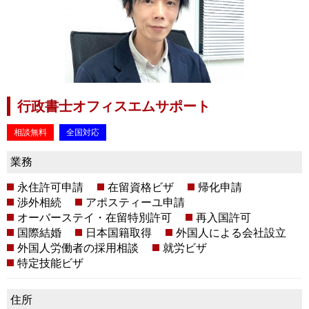
行政書士オフィスエムサポート
相談無料
全国対応
業務
永住許可申請
在留資格ビザ
帰化申請
渉外相続
アポスティーユ申請
オーバーステイ・在留特別許可
再入国許可
国際結婚
日本国籍取得
外国人による会社設立
外国人労働者の採用相談
就労ビザ
特定技能ビザ
住所