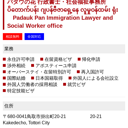
パダウの花 行政書士・社会福祉事務所
ပိတောက်ပန်း ဂျပန်ဗီဇာရှေ့နေ လူမှုဝန်ထမ်း ရုံး
Padauk Pan Immigration Lawyer and
Social Worker office
相談無料
全国対応
業務
永住許可申請
在留資格ビザ
帰化申請
渉外相続
アポスティーユ申請
オーバーステイ・在留特別許可
再入国許可
国際結婚
日本国籍取得
外国人による会社設立
外国人労働者の採用相談
就労ビザ
特定技能ビザ
住所
〒680-0041鳥取市掛出町20-21 20-21
Kakedecho, Tottori City