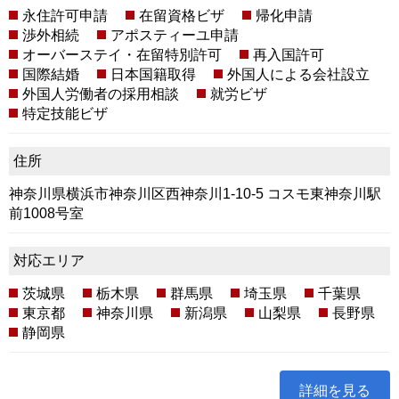
永住許可申請
在留資格ビザ
帰化申請
渉外相続
アポスティーユ申請
オーバーステイ・在留特別許可
再入国許可
国際結婚
日本国籍取得
外国人による会社設立
外国人労働者の採用相談
就労ビザ
特定技能ビザ
住所
神奈川県横浜市神奈川区西神奈川1-10-5 コスモ東神奈川駅
前1008号室
対応エリア
茨城県
栃木県
群馬県
埼玉県
千葉県
東京都
神奈川県
新潟県
山梨県
長野県
静岡県
詳細を見る