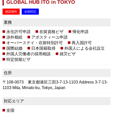
GLOBAL HUB ITO in TOKYO
相談無料
全国対応
業務
永住許可申請
在留資格ビザ
帰化申請
渉外相続
アポスティーユ申請
オーバーステイ・在留特別許可
再入国許可
国際結婚
日本国籍取得
外国人による会社設立
外国人労働者の採用相談
就労ビザ
特定技能ビザ
住所
〒108-0073 東京都港区三田3-7-13-1103 Address 3-7-13-
1103 Mita, Minato-ku, Tokyo, Japan
対応エリア
全国