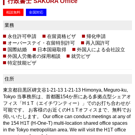
行政書士 SAKURA Office
相談無料
全国対応
業務
永住許可申請
在留資格ビザ
帰化申請
オーバーステイ・在留特別許可
再入国許可
国際結婚
日本国籍取得
外国人による会社設立
外国人労働者の採用相談
就労ビザ
特定技能ビザ
住所
東京都目黒区碑文谷1-21-13 1-21-13 Himonya, Meguro-ku,
Tokyo 当事務所は、首都圏154か所にある多拠点型シェアオ
フィス「H１T（エイチワンティー）」でのお打ち合わせが
可能です。 お客様のお近くのH１Tオフィスまで、無料でお
伺いいたします。 Our office can conduct meetings at any of
the 154 H1T (H-One-T) multi-location shared office spaces
in the Tokyo metropolitan area. We will visit the H1T office