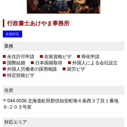
行政書士あけやま事務所
全国対応
業務
永住許可申請
在留資格ビザ
帰化申請
国際結婚
日本国籍取得
外国人による会社設立
外国人労働者の採用相談
就労ビザ
特定技能ビザ
住所
〒044-0036 北海道虻田郡倶知安町南６条西３丁目１番地
９-２０３号室
対応エリア