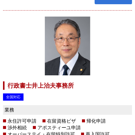
行政書士井上治夫事務所
全国対応
業務
永住許可申請
在留資格ビザ
帰化申請
渉外相続
アポスティーユ申請
オーバーステイ・在留特別許可
再入国許可