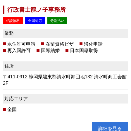
行政書士龍ノ子事務所
相談無料
全国対応
分割払い
業務
永住許可申請
在留資格ビザ
帰化申請
再入国許可
国際結婚
日本国籍取得
住所
〒411-0912 静岡県駿東郡清水町卸団地132 清水町商工会館
2F
対応エリア
全国
詳細を見る