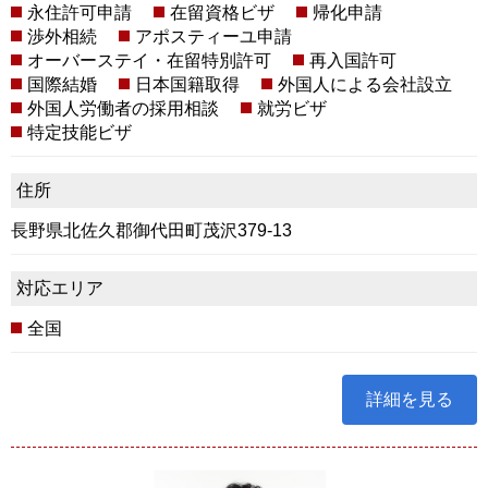
永住許可申請
在留資格ビザ
帰化申請
渉外相続
アポスティーユ申請
オーバーステイ・在留特別許可
再入国許可
国際結婚
日本国籍取得
外国人による会社設立
外国人労働者の採用相談
就労ビザ
特定技能ビザ
住所
長野県北佐久郡御代田町茂沢379-13
対応エリア
全国
詳細を見る