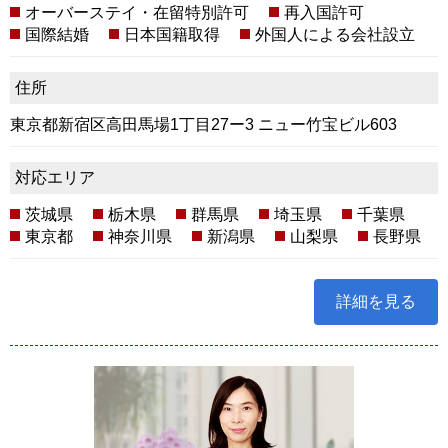
オーバーステイ・在留特別許可
再入国許可
国際結婚
日本国籍取得
外国人による会社設立
住所
東京都新宿区高田馬場1丁目27ー3 ニュー竹宝ビル603
対応エリア
茨城県
栃木県
群馬県
埼玉県
千葉県
東京都
神奈川県
新潟県
山梨県
長野県
詳細を見る