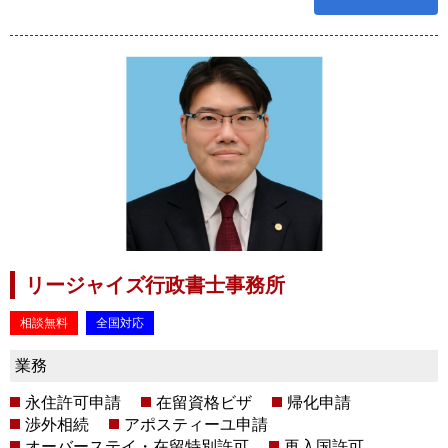
リージャイズ行政書士事務所
相談無料
全国対応
業務
永住許可申請
在留資格ビザ
帰化申請
渉外相続
アポスティーユ申請
オーバーステイ・在留特別許可
再入国許可