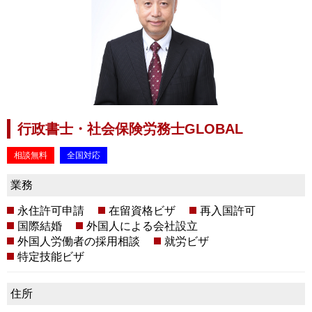
行政書士・社会保険労務士GLOBAL
相談無料
全国対応
業務
永住許可申請
在留資格ビザ
再入国許可
国際結婚
外国人による会社設立
外国人労働者の採用相談
就労ビザ
特定技能ビザ
住所