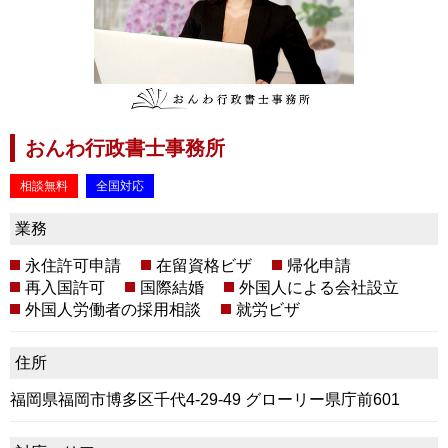
おんわ行政書士事務所
相談無料
全国対応
業務
永住許可申請
在留資格ビザ
帰化申請
再入国許可
国際結婚
外国人による会社設立
外国人労働者の採用相談
就労ビザ
住所
福岡県福岡市博多区千代4-29-49 グローリー県庁前601