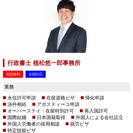
行政書士 植松悠一郎事務所
相談無料
全国対応
業務
永住許可申請
在留資格ビザ
帰化申請
渉外相続
アポスティーユ申請
オーバーステイ・在留特別許可
再入国許可
国際結婚
日本国籍取得
外国人による会社設立
外国人労働者の採用相談
就労ビザ
特定技能ビザ