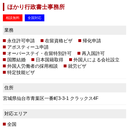
ほかり行政書士事務所
相談無料
全国対応
業務
永住許可申請
在留資格ビザ
帰化申請
アポスティーユ申請
オーバーステイ・在留特別許可
再入国許可
国際結婚
日本国籍取得
外国人による会社設立
外国人労働者の採用相談
就労ビザ
特定技能ビザ
住所
宮城県仙台市青葉区一番町3-3-1 クラックス4F
対応エリア
全国