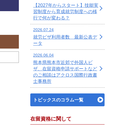
【2027年からスタート】技能実
習制度から育成就労制度への移
行で何が変わる？
2026.07.24
就労ビザ利用者数 最新公表デ
ータ
2026.06.04
熊本県熊本市近郊で外国人ビ
ザ、在留資格申請サポートなど
のご相談はアクロス国際行政書
士事務所
トピックスのコラム一覧
在留資格に関して