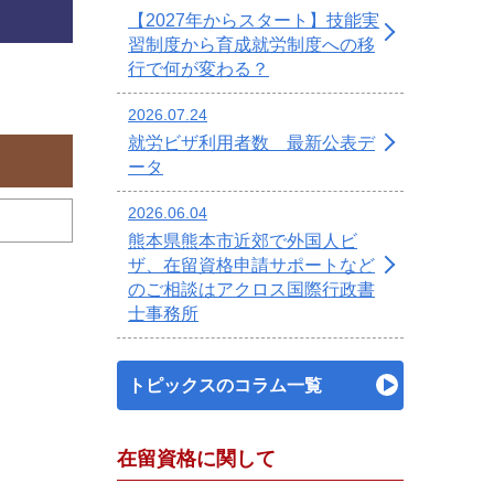
【2027年からスタート】技能実
習制度から育成就労制度への移
行で何が変わる？
2026.07.24
就労ビザ利用者数 最新公表デ
ータ
2026.06.04
熊本県熊本市近郊で外国人ビ
ザ、在留資格申請サポートなど
のご相談はアクロス国際行政書
士事務所
トピックスのコラム一覧
在留資格に関して