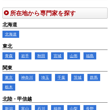
所在地から専門家を探す
北海道
北海道
東北
青森
岩手
秋田
宮城
山形
福島
関東
東京
神奈川
埼玉
千葉
茨城
群馬
栃木
北陸・甲信越
新潟
富山
石川
福井
山梨
長野