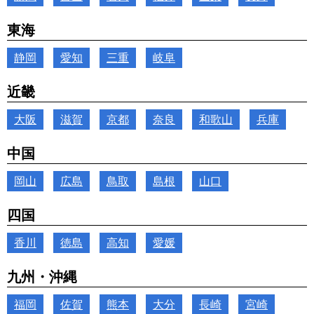
東海
静岡
愛知
三重
岐阜
近畿
大阪
滋賀
京都
奈良
和歌山
兵庫
中国
岡山
広島
鳥取
島根
山口
四国
香川
徳島
高知
愛媛
九州・沖縄
福岡
佐賀
熊本
大分
長崎
宮崎