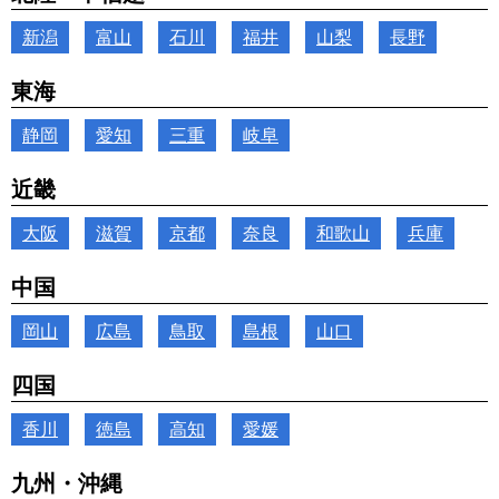
新潟
富山
石川
福井
山梨
長野
東海
静岡
愛知
三重
岐阜
近畿
大阪
滋賀
京都
奈良
和歌山
兵庫
中国
岡山
広島
鳥取
島根
山口
四国
香川
徳島
高知
愛媛
九州・沖縄