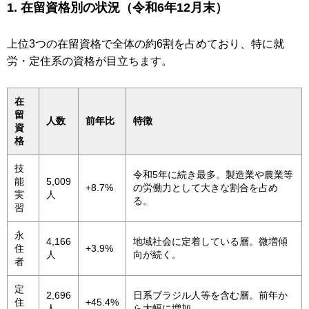
1. 在留資格別の状況（令和6年12月末）
上位3つの在留資格で全体の約6割を占めており、特に就
労・定住系の資格が目立ちます。
在
留
人数
前年比
特徴
資
格
技
令和5年に続き最多。製造業や農業等
能
5,009
+8.7%
の労働力として大きな割合を占め
実
人
る。
習
永
4,166
地域社会に定着している層。微増傾
住
+3.9%
人
向が続く。
者
定
2,696
日系ブラジル人等を含む層。前年か
住
+45.4%
人
ら大幅に増加。