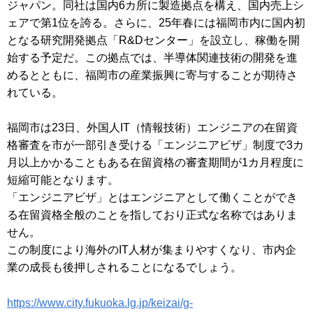
ジャパン。同社は国内6カ所に製造拠点を構え、国内売上シ
ェアで第1位を誇る。さらに、25年春には福岡市内に国内初
となる研究開発拠点「R&Dセンター」を設立し、稼働を開
始する予定だ。この拠点では、半導体関連技術の開発を進
めるとともに、福岡市の産業振興に寄与することが期待さ
れている。
福岡市は23日、外国人IT（情報技術）エンジニアの在留資
格審査を市が一部引き受ける「エンジニアビザ」制度で3カ
月以上かかることもある在留資格の審査期間が1カ月程度に
短縮可能となります。
「エンジニアビザ」とはエンジニアとして働くことができ
る在留資格全般のことを指しており正式な名称ではありま
せん。
この制度により海外のIT人材が集まりやすくなり、市内企
業の成長も後押しされることになるでしょう。
https://www.city.fukuoka.lg.jp/keizai/g-